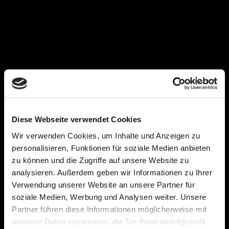
Planenreparatur
Im Falle eines Schadens an Ihrer Plane sind wir natürlich auch
zur Stelle. Unser Reparatur-Service bringt Ihre Plane wieder
auf Vordermann. Sparen Sie Zeit und lange Wegstrecken,
Diese Webseite verwendet Cookies
indem Sie die Reparatur von unseren Mitarbeitern direkt vor
Ort durchführen lassen.
Wir verwenden Cookies, um Inhalte und Anzeigen zu
personalisieren, Funktionen für soziale Medien anbieten
zu können und die Zugriffe auf unsere Website zu
analysieren. Außerdem geben wir Informationen zu Ihrer
Verwendung unserer Website an unsere Partner für
soziale Medien, Werbung und Analysen weiter. Unsere
Partner führen diese Informationen möglicherweise mit
weiteren Daten zusammen, die Sie ihnen bereitgestellt