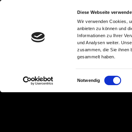
Pl
Diese Webseite verwende
Wir verwenden Cookies, um
anbieten zu können und di
Informationen zu Ihrer Ve
Stellenangebote
und Analysen weiter. Unse
zusammen, die Sie ihnen b
gesammelt haben.
Zukunft PLANEN! Unser PLAN steht!
Jetzt fehlst nur noch Du:
Einwilligungsauswahl
Notwendig
Technischer Konfektionär (m/w/d)
Anlagenführer Textiltechnik (m/w/d)
Monteur für LKW-Planen (m/w/d)
Bitte senden Sie Ihre vollständigen Bewerbungsunterlagen 
an
info@fabri-moll.de
oder auf postalischem Wege an: