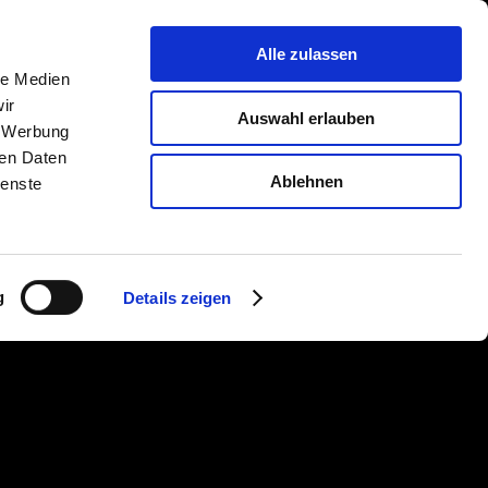
rung
Unternehmen
Kontakt
Alle zulassen
le Medien
ir
Auswahl erlauben
, Werbung
ren Daten
Ablehnen
ienste
g
Details zeigen