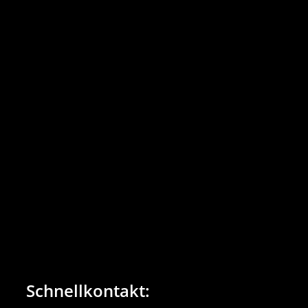
Fabri Planen GmbH & Co. KG
z.Hd. Herrn Hochstein
Industriepark Wiethfeld
An der Kanzel 4
57413 Finnentrop-Heggen
Schnellkontakt: